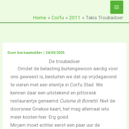
Ga
naar
Home
Corfu
2011
Takis Troubadoer
de
inhoud
Door
bureaumulder
/
24/03/2025
De troubadoer
Omdat de belasting buitengewoon aardig voor
ons geweest is, besluiten we dat op vrijdagavond
te vieren met een etentje in Corfu Stad. We
kennen daar een uitstekend en pittoresk
restaurantje genaamd
Cuisina di Bonetti
. Niet de
doorsnee Griekse kaart, het mag allemaal iets
meer kosten hier. Erg goed.
Mirjam moet echter eerst een paar uur de