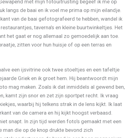
. Gewapend met mijn fotouitrusting begeef ik me op
ruk langs de baai en ik voel me prima op mijn eilandje.
kant van de baai gefotografeerd te hebben, wandel ik
restaurantjes, taverna’s en kleine buurtwinkeltjes. Het
want het gaat er nog allemaal zo gemoedelijk aan toe.
aatje, zitten voor hun huisje of op een terras en
alve een ijsvitrine ook twee stoeltjes en een tafeltje
ejaarde Griek en ik groet hem. Hij beantwoordt mijn
 foto mag maken. Zoals ik dat inmiddels al gewend ben,
en, kamt zijn snor en zet zijn sportpet recht. Ik vraag
jes, waarbij hij telkens strak in de lens kijkt. Ik laat
rkant van de camera en hij kijkt hoogst verbaasd.
t niet snapt. In zijn tijd werden foto’s gemaakt met een
e man die op de knop drukte bevond zich