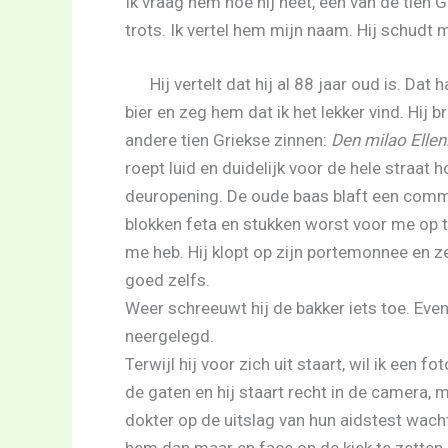
Ik vraag hem hoe hij heet, een van de tien G
trots. Ik vertel hem mijn naam. Hij schudt m
Hij vertelt dat hij al 88 jaar oud is. Da
bier en zeg hem dat ik het lekker vind. Hij br
andere tien Griekse zinnen:
Den milao Ellen
roept luid en duidelijk voor de hele straat 
deuropening. De oude baas blaft een comma
blokken feta en stukken worst voor me op ta
me heb. Hij klopt op zijn portemonnee en z
goed zelfs.
Weer schreeuwt hij de bakker iets toe. Even 
neergelegd.
Terwijl hij voor zich uit staart, wil ik een f
de gaten en hij staart recht in de camera, me
dokter op de uitslag van hun aidstest wachte
hem dan maar en face op de kiek te zetten