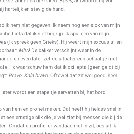
riekse zinnetjes die ik ken.
Babis
, antwoordt hij vol
ij hartelijk en stevig de hand.
t had ik hem niet gegeven. Ik neem nog een slok van mijn
abbelt iets dat ik niet begrijp. Ik spui een van mijn
ika
(Ik spreek geen Grieks). Hij weert mijn excuus af en
hoorbaar:
Mitri
! De bakker verschijnt weer in de
ndo en even later zet de uitbater een schaaltje met
fel. Ik waarschuw hem dat ik oxi lepta (geen geld) bij
egt:
Bravo. Kala bravo
. Oftewel dat zit wel goed, heel
later wordt een stapeltje servetten bij het bord
oto van hem en profiel maken. Dat heeft hij helaas snel in
t een ernstige blik die je wel ziet bij mensen die bij de
n. Omdat en profiel er vandaag niet in zit, besluit ik
 en vraag hem naast het bord van de supermarkt te