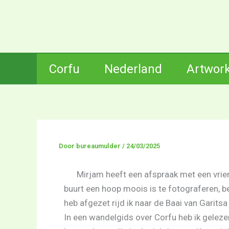
Ga
naar
de
inhoud
Corfu
Nederland
Artwor
Door
bureaumulder
/
24/03/2025
Mirjam heeft een afspraak met een vrien
buurt een hoop moois is te fotograferen, b
heb afgezet rijd ik naar de Baai van Garitsa
In een wandelgids over Corfu heb ik geleze