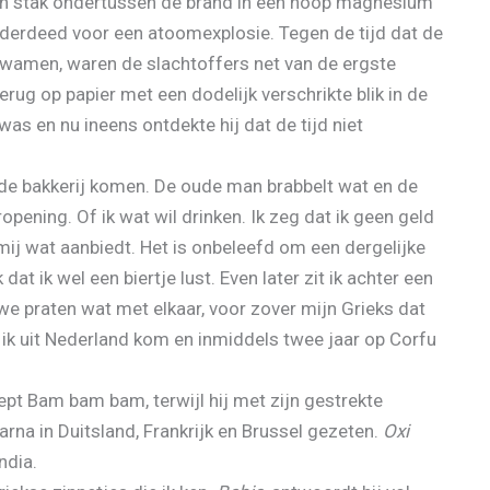
 en stak ondertussen de brand in een hoop magnesium
nderdeed voor een atoomexplosie. Tegen de tijd dat de
kwamen, waren de slachtoffers net van de ergste
g op papier met een dodelijk verschrikte blik in de
was en nu ineens ontdekte hij dat de tijd niet
it de bakkerij komen. De oude man brabbelt wat en de
opening. Of ik wat wil drinken. Ik zeg dat ik geen geld
mij wat aanbiedt. Het is onbeleefd om een dergelijke
dat ik wel een biertje lust. Even later zit ik achter een
we praten wat met elkaar, voor zover mijn Grieks dat
 ik uit Nederland kom en inmiddels twee jaar op Corfu
oept Bam bam bam, terwijl hij met zijn gestrekte
arna in Duitsland, Frankrijk en Brussel gezeten.
Oxi
ndia.