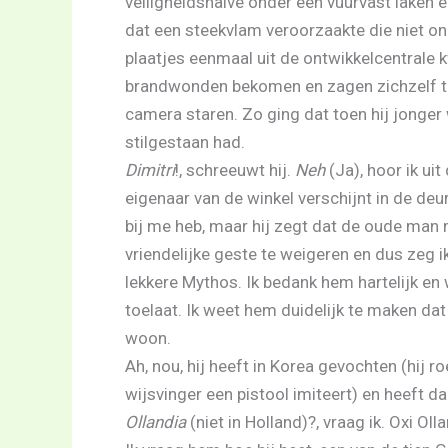
veiligheidshalve onder een vuurvast laken
dat een steekvlam veroorzaakte die niet o
plaatjes eenmaal uit de ontwikkelcentrale 
brandwonden bekomen en zagen zichzelf teru
camera staren. Zo ging dat toen hij jonger 
stilgestaan had.
Dimitri
!, schreeuwt hij.
Neh
(Ja), hoor ik u
eigenaar van de winkel verschijnt in de deur
bij me heb, maar hij zegt dat de oude man 
vriendelijke geste te weigeren en dus zeg ik 
lekkere Mythos. Ik bedank hem hartelijk en 
toelaat. Ik weet hem duidelijk te maken dat
woon.
Ah, nou, hij heeft in Korea gevochten (hij r
wijsvinger een pistool imiteert) en heeft da
Ollandia
(niet in Holland)?, vraag ik. Oxi Olla