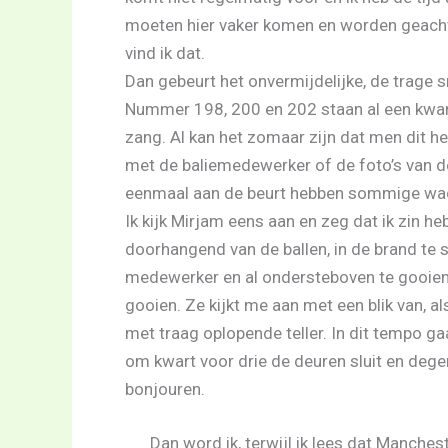
moeten hier vaker komen en worden geacht 
vind ik dat.
Dan gebeurt het onvermijdelijke, de trage
Nummer 198, 200 en 202 staan al een kwarti
zang. Al kan het zomaar zijn dat men dit 
met de baliemedewerker of de foto’s van de
eenmaal aan de beurt hebben sommige wacht
Ik kijk Mirjam eens aan en zeg dat ik zin h
doorhangend van de ballen, in de brand te
medewerker en al ondersteboven te gooien, e
gooien. Ze kijkt me aan met een blik van, al
met traag oplopende teller. In dit tempo g
om kwart voor drie de deuren sluit en dege
bonjouren.
Dan word ik, terwijl ik lees dat Manches