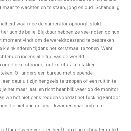
maar te wachten en te staan, jong en oud. Schandalig
 snelheid waarmee de numerator ophoogt, stokt.
er aan de balie. Blijkbaar hebben ze veel noten op hun
het moment vindt om de wereldtoestand te bespreken
 kleinkinderen tijdens het kerstmaal te tonen. Want
enden ineens alle tijd van de wereld.
eb om die kerstboom, met kerststal en takken
 steken. Of anders een bureau met slapende
en deur uit zijn hengsels te trappen of een ruit in te
s je het maar laat, en richt haar blik weer op de monitor
aan we het niet eens redden voordat het fucking kantoor
nen die niet aan de beurt kwamen naar buiten te
ter United weer verloren heeft, op mijn schouder getikt