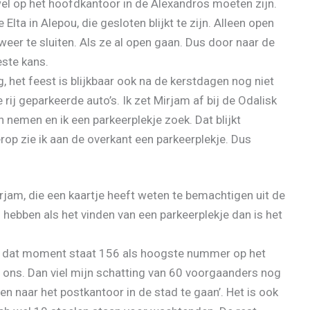
l op het hoofdkantoor in de Alexandros moeten zijn.
ta in Alepou, die gesloten blijkt te zijn. Alleen open
weer te sluiten. Als ze al open gaan. Dus door naar de
este kans.
 het feest is blijkbaar ook na de kerstdagen nog niet
rij geparkeerde auto’s. Ik zet Mirjam af bij de Odalisk
an nemen en ik een parkeerplekje zoek. Dat blijkt
op zie ik aan de overkant een parkeerplekje. Dus
irjam, die een kaartje heeft weten te bemachtigen uit de
 hebben als het vinden van een parkeerplekje dan is het
p dat moment staat 156 als hoogste nummer op het
ons. Dan viel mijn schatting van 60 voorgaanders nog
n naar het postkantoor in de stad te gaan’. Het is ook