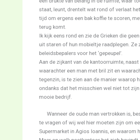
een drukte van belang in de ruimte, waar t
staat, leunt, drentelt wat rond of verlaat
tijd om ergens een bak koffie te scoren, me
terug komt.
Ik kijk eens rond en zie de Grieken die ge
uit staren of hun mobieltje raadplegen. Ze 
beleidsbepalers voor het ‘gepeupel’.
Aan de zijkant van de kantoorruimte, naast
waarachter een man met bril zit en waarach
tegenzin, is te zien aan de manier waarop h
ondanks dat het misschien wel niet tot zijn
mooie bedrijf.
Wanneer de oude man vertrokken is, besl
te vragen of wij wel hier moeten zijn om ee
Supermarket in Agios Ioannis, en waarom het
Maar op welk postkantoor het zich bevindt,