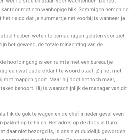
och wel 10 stoelen staan voor wachtenden. De rest
 het kantoor met een wanhopige blik. Sommigen nemen de
t het risico dat je nummertje net voorbij is wanneer je
en stoel hebben weten te bemachtigen gelaten voor zich
zijn het gewend, de totale minachting van de
 de hoofdingang is een ruimte met een bureautje
tig een wat oudere klant te woord staat. Zij het met
ij met mappen gooit. Maar hij doet het toch maar,
 taken behoort. Hij is waarschijnlijk de manager van dit
uit ik de gok te wagen en de chef in ieder geval even
n pakket op te halen. Het adres op de doos is Duro
 daar niet bezorgd is, is ons niet duidelijk geworden.
 is oomk niet te achterhalen. De oorzaak moet