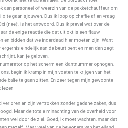
ek aan personeel of weerzin van de pakketchauffeur om
lo te gaan sjouwen. Dus ik loop op cheffie af en vraag
Oxi (nee)’, is het antwoord. Dus ik prevel wat over de
aar de enige reactie die dat uitlokt is een flauw
en bidden dat we inderdaad hier moeten zijn. Want
r ergernis eindelijk aan de beurt bent en men dan zegt
chrijnt, kan je geloven.
de numerator op het scherm een klantnummer ophogen.
ns, begin ik kramp in mijn voeten te krijgen van het
ijnde balie te gaan zitten. En zeer tegen mijn gewoonte
 lezen.
d verloren en zijn vertrokken zonder gedane zaken, dus
oogd. Maar de totale minachting van de overheid voor
nten wel door de ziel. Goed, ik moet wachten, maar dat
 aan mezelf. Maar veel van de bewoners van het eiland