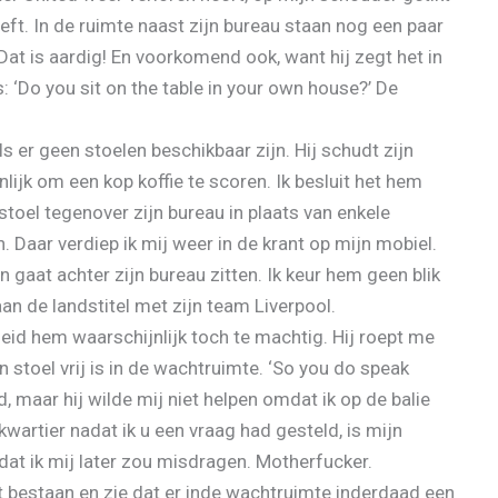
ft. In de ruimte naast zijn bureau staan nog een paar
t. Dat is aardig! En voorkomend ook, want hij zegt het in
s: ‘Do you sit on the table in your own house?’ De
als er geen stoelen beschikbaar zijn. Hij schudt zijn
jk om een kop koffie te scoren. Ik besluit het hem
toel tegenover zijn bureau in plaats van enkele
. Daar verdiep ik mij weer in de krant op mijn mobiel.
 gaat achter zijn bureau zitten. Ik keur hem geen blik
aan de landstitel met zijn team Liverpool.
id hem waarschijnlijk toch te machtig. Hij roept me
 stoel vrij is in de wachtruimte. ‘So you do speak
rd, maar hij wilde mij niet helpen omdat ik op de balie
e kwartier nadat ik u een vraag had gesteld, is mijn
 dat ik mij later zou misdragen. Motherfucker.
est bestaan en zie dat er inde wachtruimte inderdaad een