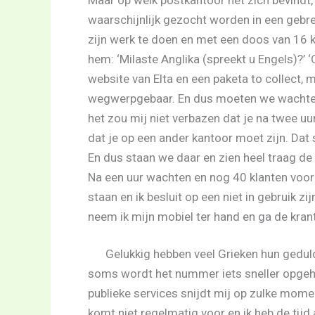
waarschijnlijk gezocht worden in een gebr
zijn werk te doen en met een doos van 16 ki
hem: ‘Milaste Anglika (spreekt u Engels)?’ ‘
website van Elta en een paketa to collect, m
wegwerpgebaar. En dus moeten we wachten 
het zou mij niet verbazen dat je na twee uu
dat je op een ander kantoor moet zijn. Dat s
En dus staan we daar en zien heel traag 
Na een uur wachten en nog 40 klanten voor o
staan en ik besluit op een niet in gebruik z
neem ik mijn mobiel ter hand en ga de krant
Gelukkig hebben veel Grieken hun gedul
soms wordt het nummer iets sneller opgeh
publieke services snijdt mij op zulke mome
komt niet regelmatig voor en ik heb de tijd