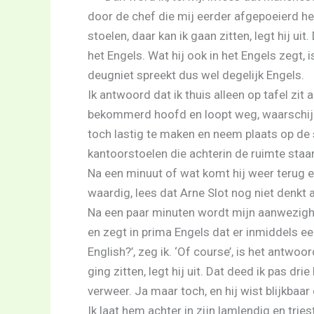
door de chef die mij eerder afgepoeierd hee
stoelen, daar kan ik gaan zitten, legt hij ui
het Engels. Wat hij ook in het Engels zegt, i
deugniet spreekt dus wel degelijk Engels.
Ik antwoord dat ik thuis alleen op tafel zit 
bekommerd hoofd en loopt weg, waarschijnli
toch lastig te maken en neem plaats op de s
kantoorstoelen die achterin de ruimte staan
Na een minuut of wat komt hij weer terug en
waardig, lees dat Arne Slot nog niet denkt 
Na een paar minuten wordt mijn aanwezighe
en zegt in prima Engels dat er inmiddels een
English?’, zeg ik. ‘Of course’, is het antwoo
ging zitten, legt hij uit. Dat deed ik pas dri
verweer. Ja maar toch, en hij wist blijkbaar
Ik laat hem achter in zijn lamlendig en tri