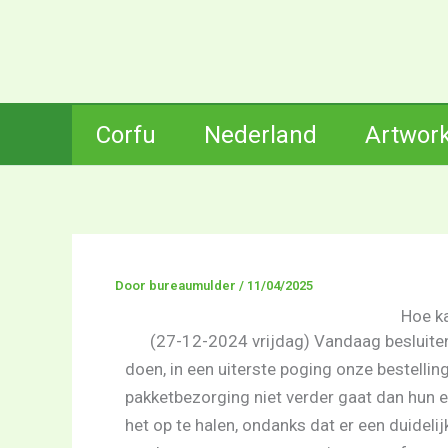
Ga
naar
de
inhoud
Corfu
Nederland
Artwor
Door
bureaumulder
/
11/04/2025
Hoe ka
(27-12-2024 vrijdag) Vandaag besluiten
doen, in een uiterste poging onze bestellin
pakketbezorging niet verder gaat dan hun e
het op te halen, ondanks dat er een duideli