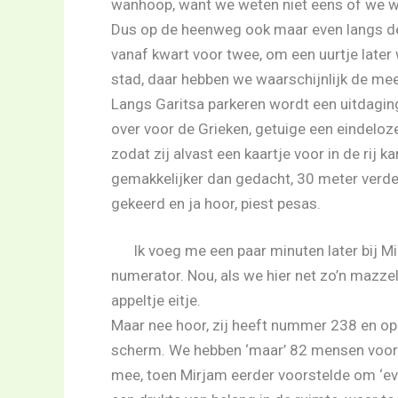
wanhoop, want we weten niet eens of we we
Dus op de heenweg ook maar even langs de El
vanaf kwart voor twee, om een uurtje later 
stad, daar hebben we waarschijnlijk de me
Langs Garitsa parkeren wordt een uitdaging,
over voor de Grieken, getuige een eindeloze 
zodat zij alvast een kaartje voor in de rij k
gemakkelijker dan gedacht, 30 meter verder
gekeerd en ja hoor, piest pesas.
Ik voeg me een paar minuten later bij M
numerator. Nou, als we hier net zo’n mazzel
appeltje eitje.
Maar nee hoor, zij heeft nummer 238 en o
scherm. We hebben ‘maar’ 82 mensen voor 
mee, toen Mirjam eerder voorstelde om ‘eve