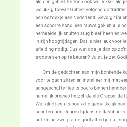
als een gebed. En toch ook wel lekker als j
Gelukkig toeval! Geheel volgens de traditie 
een bezoekje aan Nederland. Gevolg? Balen
een schorre hond, een rauwe gok en alle ho
herhaaldelijk snuiten stug bleef heen en 
in zijn hoogtijdagen. Dat is niet leuk voor 
afleiding nodig. Dus wat doe je dan op zo
troosten en op te beuren? Juist, je zet God
Om de gedachten aan mijn bonkende kop 
voor te gaan zitten en installeer mij met 
aangeschafte fles tsipouro binnen handberei
namelijk precies hetzelfde als Grappa, de It
Wat glijdt een tsipouro’tje gemakkelijk naar
schitterende kleuren tijdens de flashbacks
het kleine zwijgzame godfathertje dat, nog g