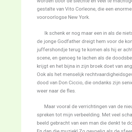
worden door de slechte en veel te machtige 
gestalte van Vito Corleone, die een enorme 
vooroorlogse New York.
Ik schenk er nog maar een in als de n
de jonge Godfather dreigt hem voor de kon
juffershondje terug te komen als hij er ach
scene, en genoeg te lachen als de doodsbe
krijgt en het bijna in zijn broek doet van ang
Ook als het menselijk rechtvaardigheidsgev
dood van Don Ciccio, die ondanks zijn senie
weer naar de fles.
Maar vooral de verrichtingen van de nie
spreken tot mijn verbeelding. Met veel scha
beeld gebracht van een man die denkt te do
En dan die muziek! Zo gevoelig als de sfee