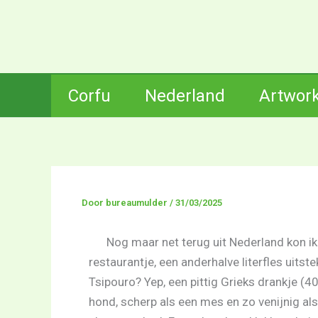
Ga
naar
de
inhoud
Corfu
Nederland
Artwor
Door
bureaumulder
/
31/03/2025
Nog maar net terug uit Nederland kon ik b
restaurantje, een anderhalve literfles uitste
Tsipouro? Yep, een pittig Grieks drankje (4
hond, scherp als een mes en zo venijnig al