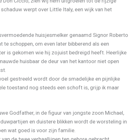
Don Ciccio, zien wij hem uitgroeien tot de rijzige
schaduw werpt over Little Italy, een wijk van het
ietsvermoedende huisjesmelker genaamd Signor Roberto
t te schoppen, om even later bibberend als een
ter is gekomen wie hij zojuist bedreigd heeft. Heerlijke
nauwde huisbaar de deur van het kantoor niet open
st.
oel gestreeld wordt door de smadelijke en pijnlijke
le toestand nog steeds een schoft is, grijp ik maar
uwe Godfather, in de figuur van jongste zoon Michael,
duwpartijen en duistere blikken wordt de worsteling in
en wat goed is voor zijn familie.
r van de twee verhaallijnen ten gehore gebracht