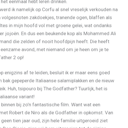
e het eenmaal hebt leren drinken.
werd ik namelijk op Corfu al snel vreselijk verkouden na
 volgesnoten zakdoekjes, tranende ogen, blaffen als
ltes in mijn hoofd vol met groene gelei, wat ondanks
weer jojoën. En dus een beukende kop als Mohammed Ali
iemand die zelden of nooit hoofdpijn heeft. Die heeft
’n eenzame avond, met niemand om je heen om je te
father 2 op!
enigzins af te leiden, besluit ik er maar eens goed
een bak gepeperde Italiaanse salamiplakken en de nieuw
k. Huh, tsipouro bij The Godfather? Tuurlijk, het is
aliaanse variant!
 binnen bij zo’n fantastische film. Want wat een
 met Robert de Niro als de Godfather in opkomst. Van
een tien jaar oud, zijn hele familie uitgeroeid ziet