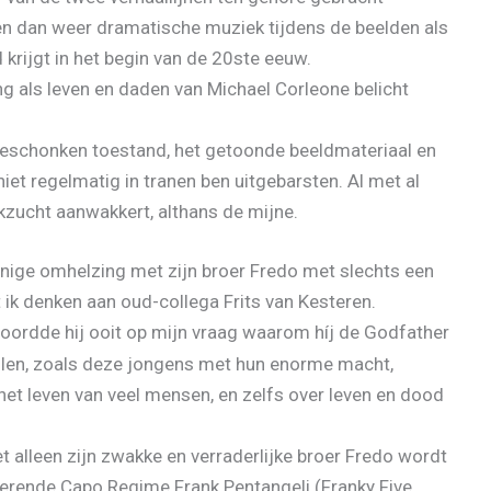
 en dan weer dramatische muziek tijdens de beelden als
krijgt in het begin van de 20ste eeuw.
g als leven en daden van Michael Corleone belicht
 beschonken toestand, het getoonde beeldmateriaal en
et regelmatig in tranen ben uitgebarsten. Al met al
kzucht aanwakkert, althans de mijne.
innige omhelzing met zijn broer Fredo met slechts een
ik denken aan oud-collega Frits van Kesteren.
woordde hij ooit op mijn vraag waarom híj de Godfather
ellen, zoals deze jongens met hun enorme macht,
 het leven van veel mensen, en zelfs over leven en dood
et alleen zijn zwakke en verraderlijke broer Fredo wordt
erende Capo Regime Frank Pentangeli (Franky Five