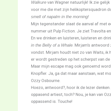
van Wagner natuurlijk! Ik zie gelij
Walkure
voor me die met zijn helikoptersquadron d
smell of napalm in the morning!
Mijn tegenstander slaat de aanval af met 
nummer uit Pulp Fiction. Je ziet Travolta 
En we drinken en luisteren, luisteren en d
. Mirjam’s antwoord 
in the Belly of a Whale
vondst. Mirjam houdt niet zo van Waits, ik 
er wordt gestreden op het scherpst van de
Maar mijn escape mag ook genoemd worde
Knopfler. Ja, ga dat maar aanstaan, wat m
Ozzy Osbourne.
Hoezo, antwoord?, hoor ik de lezer denken. 
oppasend artiest, toch? Nou, je kan van Oz
oppassend is. Touche!