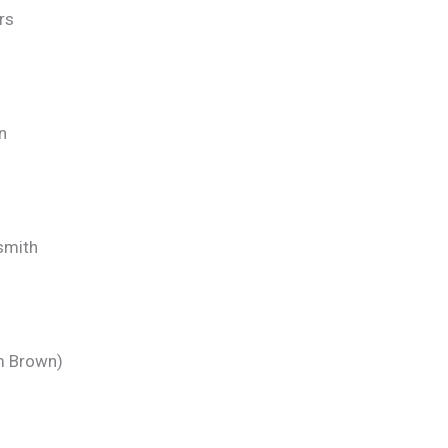
rs
n
smith
m Brown)
Z