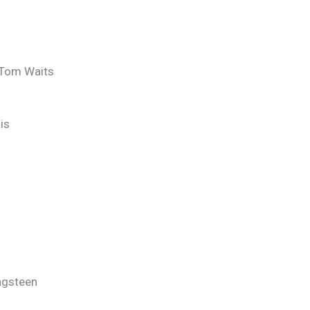
– Tom Waits
is
ngsteen