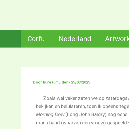
Ga
naar
de
inhoud
Corfu
Nederland
Artwor
Door
bureaumulder
/
25/03/2025
Zoals wel vaker zaten we op zaterdagav
bekijken en beluisteren, toen ik opeens teg
(Long John Baldry) nog eens dr
Morning Dew
mans band (waarvan een vrouw) gespeeld w