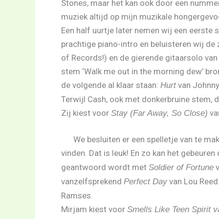
Stones, maar het kan ook door een nummertj
muziek altijd op mijn muzikale hongergevoe
Een half uurtje later nemen wij een eerste 
prachtige piano-intro en beluisteren wij de
of Records!) en de gierende gitaarsolo va
stem ‘Walk me out in the morning dew’ bro
de volgende al klaar staan:
van Johnny 
Hurt
Terwijl Cash, ook met donkerbruine stem, do
Zij kiest voor
va
Stay (Far Away, So Close)
We besluiten er een spelletje van te mak
vinden. Dat is leuk! En zo kan het gebeuren
geantwoord wordt met
v
Soldier of Fortune
vanzelfsprekend
van Lou Reed.
Perfect Day
Ramses.
Mirjam kiest voor
Smells Like Teen Spirit 