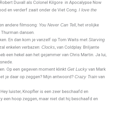
k Robert Duvall als Colonel Kilgore in Apocalypse Now
ood en verderf zaait onder de Viet Cong.
I love the
een andere filmsong:
, het vrolijke
You Never Can Tell
en Thurman dansen.
rinken. En dan kom je vanzelf op Tom Waits met
Starving
zal enkelen verbazen:
, van Coldplay. Briljante
Clocks
heb een hekel aan het gejammer van Chris Martin. Ja lui,
 snede.
n. Op een gegeven moment klinkt
van Mark
Get Lucky
oet je daar op zeggen? Mijn antwoord?
van
Crazy Train
Hey luister, Knopfler is een zeer beschaafd en
zy een hoop zeggen, maar niet dat hij beschaafd en