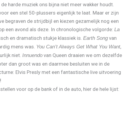
fs de harde muziek ons bijna niet meer wakker houdt.
voor een stel 50-plussers eigenlijk te laat. Maar er zijn
we begraven de strijdbijl en kiezen gezamelijk nog een
p een avond als deze. In chronologische volgorde:
La
ch en dramatisch stukje klassiek is.
van
Earth Song
aardig mens was.
,
You Can’t Always Get What You Want
lijk niet.
van Queen draaien we om dezelfde
Innuendo
roter dan groot was en daarmee besluiten we in de
urne: Elvis Presly met een fantastische live uitvoering
!
tellen voor op de bank of in de auto, hier de hele lijst: