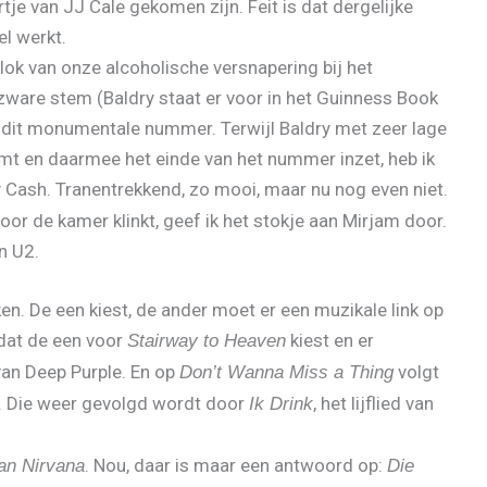
e van JJ Cale gekomen zijn. Feit is dat dergelijke
l werkt.
slok van onze alcoholische versnapering bij het
 zware stem (Baldry staat er voor in het Guinness Book
n dit monumentale nummer. Terwijl Baldry met zeer lage
mt en daarmee het einde van het nummer inzet, heb ik
Cash. Tranentrekkend, zo mooi, maar nu nog even niet.
or de kamer klinkt, geef ik het stokje aan Mirjam door.
n U2.
en. De een kiest, de ander moet er een muzikale link op
 dat de een voor
kiest en er
Stairway to Heaven
an Deep Purple. En op
volgt
Don’t Wanna Miss a Thing
 Die weer gevolgd wordt door
, het lijflied van
Ik Drink
. Nou, daar is maar een antwoord op:
van Nirvana
Die