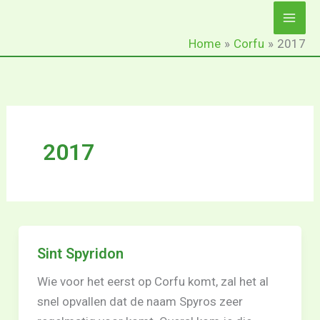
Ga
naar
Home
Corfu
2017
de
inhoud
2017
Sint Spyridon
Wie voor het eerst op Corfu komt, zal het al
snel opvallen dat de naam Spyros zeer