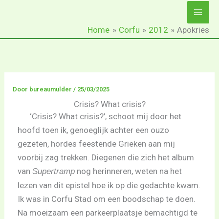
Ga
naar
Home
Corfu
2012
Apokries
de
inhoud
Door
bureaumulder
/
25/03/2025
Crisis? What crisis?
‘Crisis? What crisis?’, schoot mij door het
hoofd toen ik, genoeglijk achter een ouzo
gezeten, hordes feestende Grieken aan mij
voorbij zag trekken. Diegenen die zich het album
van
nog herinneren, weten na het
Supertramp
lezen van dit epistel hoe ik op die gedachte kwam.
Ik was in Corfu Stad om een boodschap te doen.
Na moeizaam een parkeerplaatsje bemachtigd te