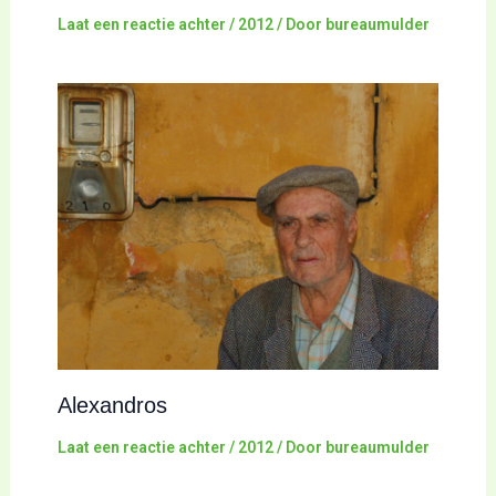
Laat een reactie achter
/
2012
/ Door
bureaumulder
Alexandros
Laat een reactie achter
/
2012
/ Door
bureaumulder