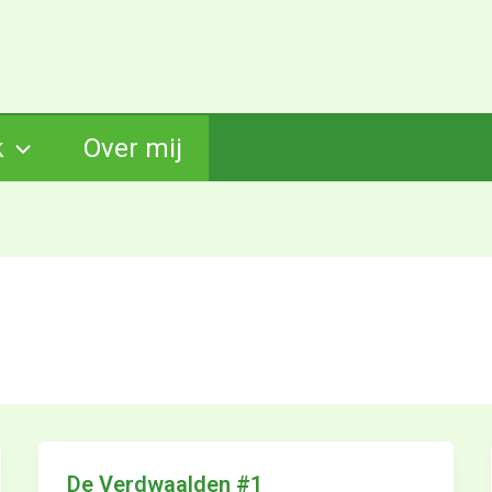
k
Over mij
De Verdwaalden #1