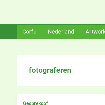
Ga
naar
de
inhoud
Corfu
Nederland
Artwor
fotograferen
Gespreksof