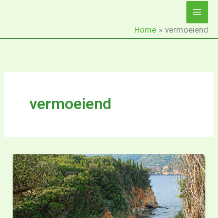
Ga
naar
Home
vermoeiend
de
inhoud
vermoeiend