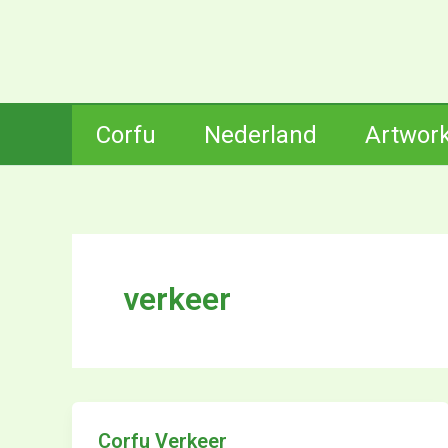
Ga
naar
de
inhoud
Corfu
Nederland
Artwor
verkeer
Corfu Verkeer