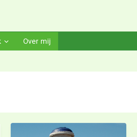
k
Over mij