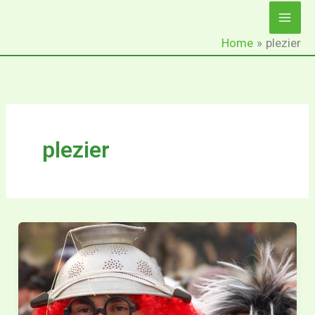
Ga
naar
Home
plezier
de
inhoud
plezier