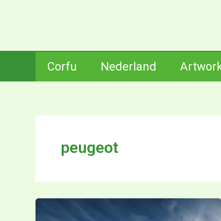
Ga
naar
de
inhoud
Corfu
Nederland
Artwor
peugeot