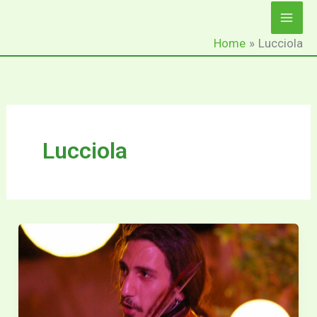
Ga
naar
Home
Lucciola
de
inhoud
Lucciola