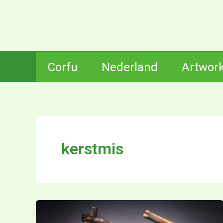
Ga
naar
de
inhoud
Corfu
Nederland
Artwor
kerstmis