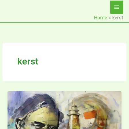
Ga
naar
Home
kerst
de
inhoud
kerst