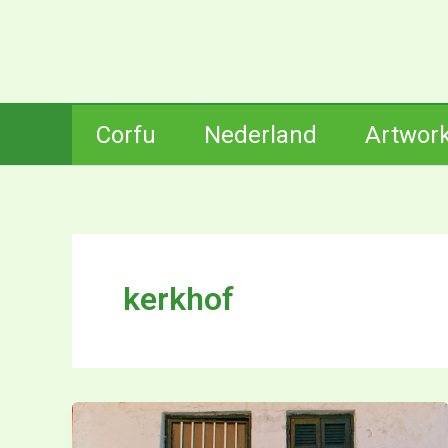
Ga
naar
de
inhoud
Corfu
Nederland
Artwor
kerkhof