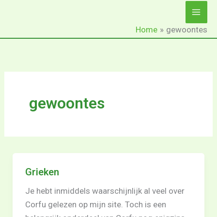
Ga
naar
Home
gewoontes
de
inhoud
gewoontes
Grieken
Je hebt inmiddels waarschijnlijk al veel over
Corfu gelezen op mijn site. Toch is een