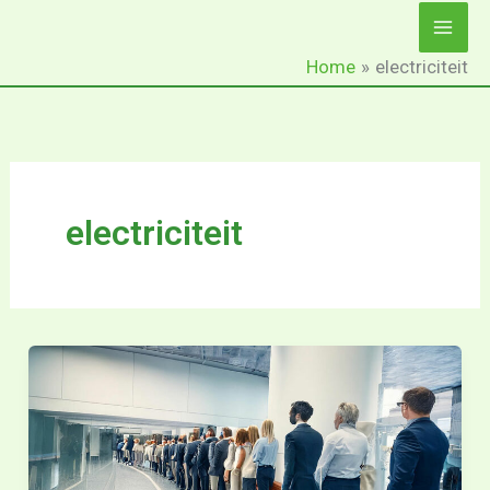
Ga
naar
Home
electriciteit
de
inhoud
electriciteit