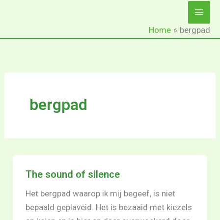
Ga
naar
Home
bergpad
de
inhoud
bergpad
The sound of silence
Het bergpad waarop ik mij begeef, is niet
bepaald geplaveid. Het is bezaaid met kiezels