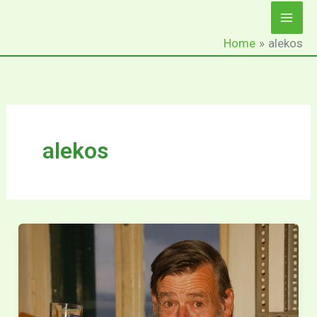
Ga
naar
Home
alekos
de
inhoud
alekos