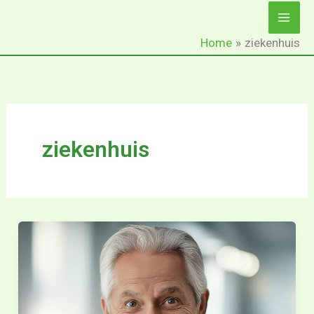
Ga
naar
Home
ziekenhuis
de
inhoud
ziekenhuis