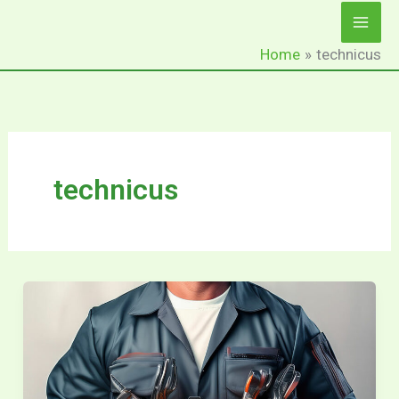
Ga
naar
Home
technicus
de
inhoud
technicus