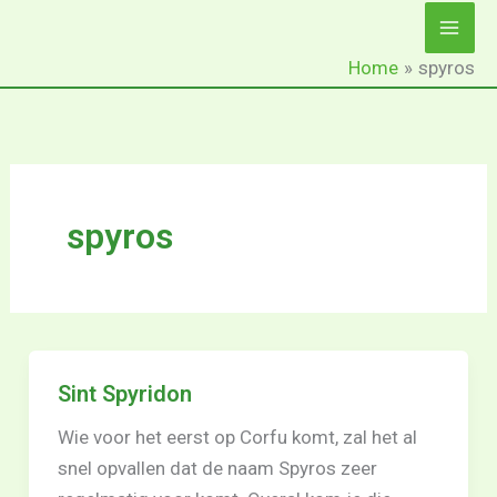
Ga
naar
Home
spyros
de
inhoud
spyros
Sint Spyridon
Wie voor het eerst op Corfu komt, zal het al
snel opvallen dat de naam Spyros zeer