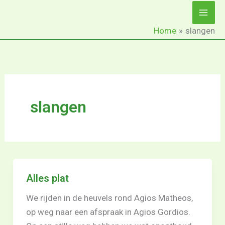
Ga
naar
Home
slangen
de
inhoud
slangen
Alles plat
We rijden in de heuvels rond Agios Matheos,
op weg naar een afspraak in Agios Gordios.