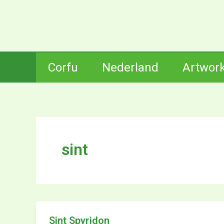
Ga
naar
de
inhoud
Corfu
Nederland
Artwor
sint
Sint Spyridon