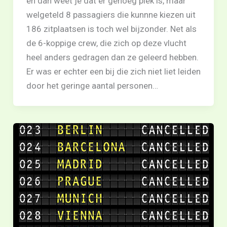
en dan weet je dat er genoeg plek is, maar
welgeteld 8 passagiers die kunnne kiezen uit
186 zitplaatsen is toch wel bijzonder. Net als
de 6-koppige crew, die zich op deze vlucht
heel anders gedragen dan ze geleerd hebben.
Er was er echter een bij die zich niet liet leiden
door het geringe aantal personen…