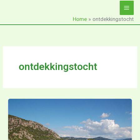
Ga
naar
Home
ontdekkingstocht
de
inhoud
ontdekkingstocht