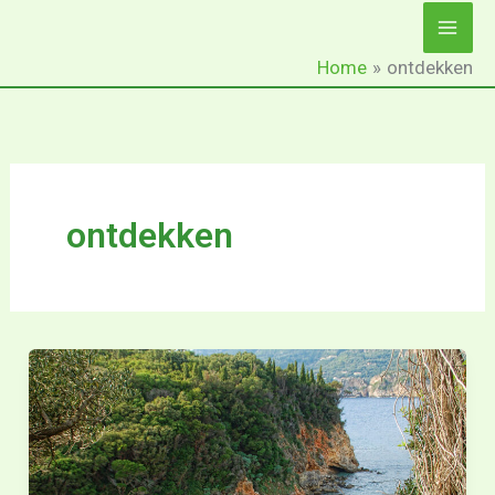
Ga
naar
Home
ontdekken
de
inhoud
ontdekken