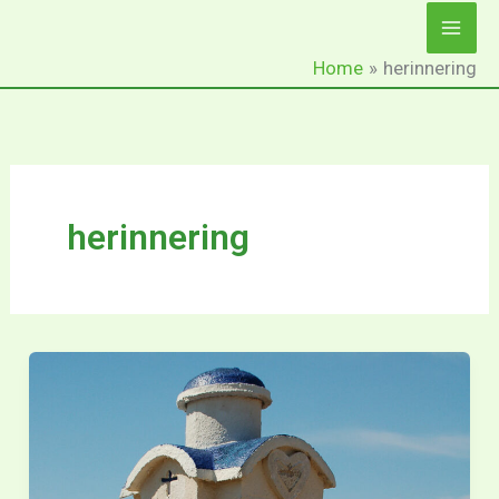
Ga
naar
Home
herinnering
de
inhoud
herinnering