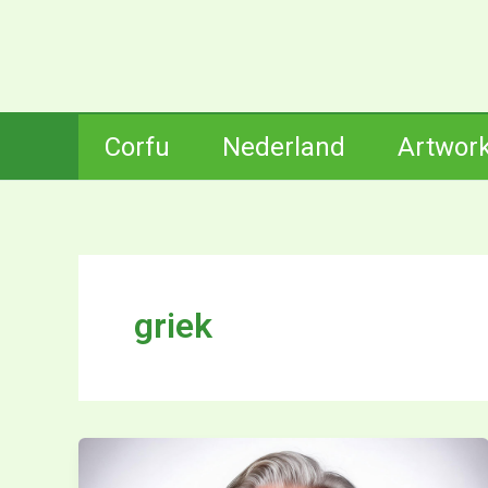
Ga
naar
de
inhoud
Corfu
Nederland
Artwor
griek