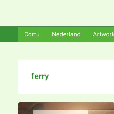
Ga
naar
de
inhoud
Corfu
Nederland
Artwor
ferry