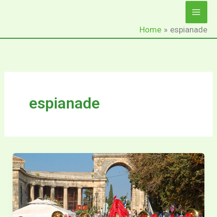
Ga
naar
Home
espianade
de
inhoud
espianade