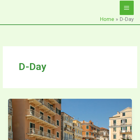
Ga
naar
Home
D-Day
de
inhoud
D-Day