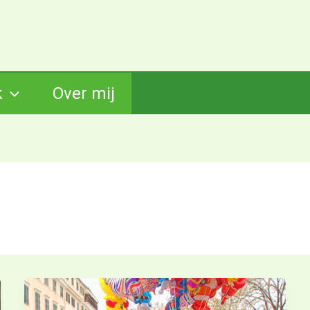
k
Over mij