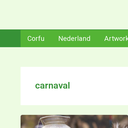
Ga
naar
de
inhoud
Corfu
Nederland
Artwor
carnaval