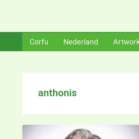
Ga
naar
de
inhoud
Corfu
Nederland
Artwor
anthonis